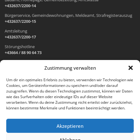
+432637/2200-14
Bürgerservice, Gemeindewohnungen, Meldeamt, Strafregisterauszug
+432637/2200-15
Amtsleitung
+432637/2200-17
Störungshotline
+43664 / 88 90 64 73
Zustimmung verwalten
ADRESSE UND ÖFFNUNGSZEITEN
Um dir ein optimales Erlebnis zu bieten, verwenden wir Technologien wie
Cookies, um Geräteinformationen zu speichern und/oder darauf
Wr. Neustädter Straße 1
zuzugreifen. Wenn du diesen Technologien zustimmst, können wir Daten
2733 Grünbach am Schneeberg
wie das Surfverhalten oder eindeutige IDs auf dieser Website
verarbeiten. Wenn du deine Zustimmung nicht erteilst oder zurückziehst,
Öffnungszeiten Gemeindeamt:
können bestimmte Merkmale und Funktionen beeinträchtigt werden.
Montag: 8.00 – 12.00 Uhr und 14.00 – 18.00 Uhr
Dienstag und Mittwoch: 8.00 – 12.00 Uhr
Freitag: 8.00 – 12.00 Uhr
Akzeptieren
Email:
gemeinde@gruenbach-schneeberg.gv.at
Ablehnen