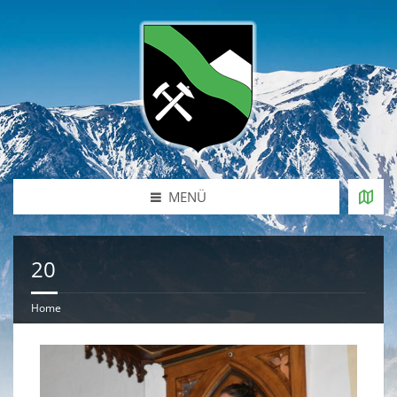
MENÜ
20
Home