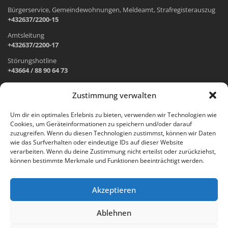
Bürgerservice, Gemeindewohnungen, Meldeamt, Strafregisterauszug
+432637/2200-15
Amtsleitung
+432637/2200-17
Störungshotline
+43664 / 88 90 64 73
Zustimmung verwalten
ADRESSE UND ÖFFNUNGSZEITEN
Um dir ein optimales Erlebnis zu bieten, verwenden wir Technologien wie
Cookies, um Geräteinformationen zu speichern und/oder darauf
Wr. Neustädter Straße 1
zuzugreifen. Wenn du diesen Technologien zustimmst, können wir Daten
2733 Grünbach am Schneeberg
wie das Surfverhalten oder eindeutige IDs auf dieser Website
verarbeiten. Wenn du deine Zustimmung nicht erteilst oder zurückziehst,
Öffnungszeiten Gemeindeamt:
können bestimmte Merkmale und Funktionen beeinträchtigt werden.
Montag: 8.00 – 12.00 Uhr und 14.00 – 18.00 Uhr
Dienstag und Mittwoch: 8.00 – 12.00 Uhr
Freitag: 8.00 – 12.00 Uhr
Akzeptieren
Email:
gemeinde@gruenbach-schneeberg.gv.at
Ablehnen