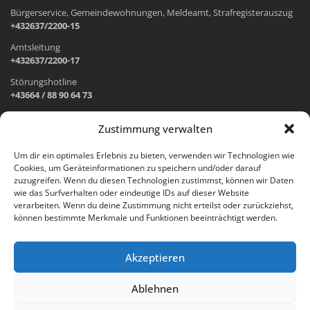
Bürgerservice, Gemeindewohnungen, Meldeamt, Strafregisterauszug
+432637/2200-15
Amtsleitung
+432637/2200-17
Störungshotline
+43664 / 88 90 64 73
Zustimmung verwalten
ADRESSE UND ÖFFNUNGSZEITEN
Um dir ein optimales Erlebnis zu bieten, verwenden wir Technologien wie
Cookies, um Geräteinformationen zu speichern und/oder darauf
Wr. Neustädter Straße 1
zuzugreifen. Wenn du diesen Technologien zustimmst, können wir Daten
2733 Grünbach am Schneeberg
wie das Surfverhalten oder eindeutige IDs auf dieser Website
verarbeiten. Wenn du deine Zustimmung nicht erteilst oder zurückziehst,
Öffnungszeiten Gemeindeamt:
können bestimmte Merkmale und Funktionen beeinträchtigt werden.
Montag: 8.00 – 12.00 Uhr und 14.00 – 18.00 Uhr
Dienstag und Mittwoch: 8.00 – 12.00 Uhr
Freitag: 8.00 – 12.00 Uhr
Akzeptieren
Email:
gemeinde@gruenbach-schneeberg.gv.at
Ablehnen