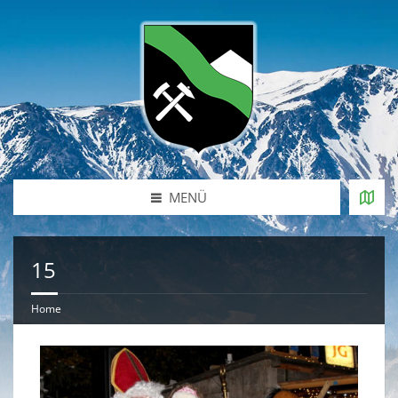
MENÜ
15
Home