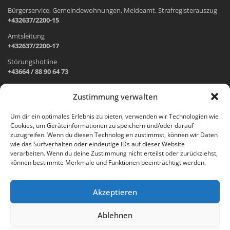
Bürgerservice, Gemeindewohnungen, Meldeamt, Strafregisterauszug
+432637/2200-15
Amtsleitung
+432637/2200-17
Störungshotline
+43664 / 88 90 64 73
Zustimmung verwalten
ADRESSE UND ÖFFNUNGSZEITEN
Um dir ein optimales Erlebnis zu bieten, verwenden wir Technologien wie
Cookies, um Geräteinformationen zu speichern und/oder darauf
Wr. Neustädter Straße 1
zuzugreifen. Wenn du diesen Technologien zustimmst, können wir Daten
2733 Grünbach am Schneeberg
wie das Surfverhalten oder eindeutige IDs auf dieser Website
verarbeiten. Wenn du deine Zustimmung nicht erteilst oder zurückziehst,
Öffnungszeiten Gemeindeamt:
können bestimmte Merkmale und Funktionen beeinträchtigt werden.
Montag: 8.00 – 12.00 Uhr und 14.00 – 18.00 Uhr
Dienstag und Mittwoch: 8.00 – 12.00 Uhr
Freitag: 8.00 – 12.00 Uhr
Akzeptieren
Email:
gemeinde@gruenbach-schneeberg.gv.at
Ablehnen