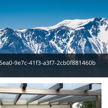
5ea0-9e7c-41f3-a3f7-2cb0f881460b