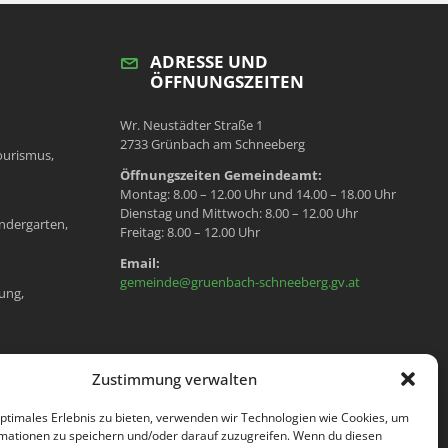
ADRESSE UND
ÖFFNUNGSZEITEN
Wr. Neustädter Straße 1
2733 Grünbach am Schneeberg
ourismus,
Öffnungszeiten Gemeindeamt:
Montag: 8.00 – 12.00 Uhr und 14.00 – 18.00 Uhr
Dienstag und Mittwoch: 8.00 – 12.00 Uhr
ndergarten,
Freitag: 8.00 – 12.00 Uhr
Email:
gemeinde@gruenbach-schneeberg.gv.at
ung,
en, Meldeamt,
Zustimmung verwalten
optimales Erlebnis zu bieten, verwenden wir Technologien wie Cookies, um
mationen zu speichern und/oder darauf zuzugreifen. Wenn du diesen