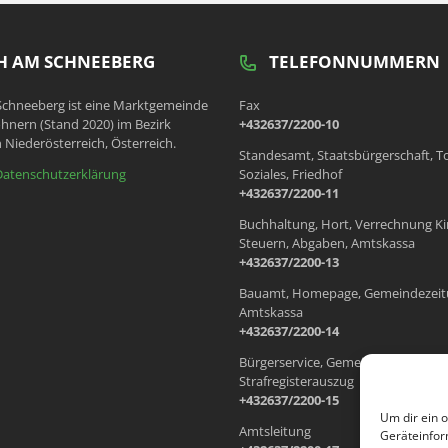
 AM SCHNEEBERG
TELEFONNUMMERN
chneeberg ist eine Marktgemeinde
Fax
hnern (Stand 2020) im Bezirk
+432637/2200-10
 Niederösterreich, Österreich.
Standesamt, Staatsbürgerschaft, T
Datenschutzerklärung
Soziales, Friedhof
+432637/2200-11
Buchhaltung, Hort, Verrechnung Ki
Steuern, Abgaben, Amtskassa
+432637/2200-13
Bauamt, Homepage, Gemeindezeit
Amtskassa
+432637/2200-14
Bürgerservice, Gemeindewohnung
Strafregisterauszug
+432637/2200-15
Um dir ein 
Amtsleitung
Geräteinfor