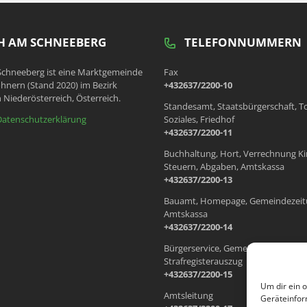
 AM SCHNEEBERG
TELEFONNUMMERN
chneeberg ist eine Marktgemeinde
Fax
hnern (Stand 2020) im Bezirk
+432637/2200-10
 Niederösterreich, Österreich.
Standesamt, Staatsbürgerschaft, T
Datenschutzerklärung
Soziales, Friedhof
+432637/2200-11
Buchhaltung, Hort, Verrechnung Ki
Steuern, Abgaben, Amtskassa
+432637/2200-13
Bauamt, Homepage, Gemeindezeit
Amtskassa
+432637/2200-14
Bürgerservice, Gemeindewohnung
Strafregisterauszug
+432637/2200-15
Um dir ein 
Amtsleitung
Geräteinfor