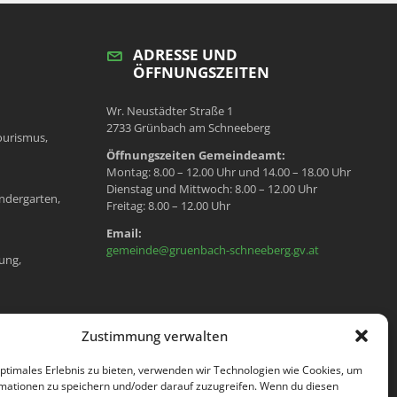
ADRESSE UND
ÖFFNUNGSZEITEN
Wr. Neustädter Straße 1
2733 Grünbach am Schneeberg
ourismus,
Öffnungszeiten Gemeindeamt:
Montag: 8.00 – 12.00 Uhr und 14.00 – 18.00 Uhr
Dienstag und Mittwoch: 8.00 – 12.00 Uhr
ndergarten,
Freitag: 8.00 – 12.00 Uhr
Email:
gemeinde@gruenbach-schneeberg.gv.at
ung,
en, Meldeamt,
Zustimmung verwalten
optimales Erlebnis zu bieten, verwenden wir Technologien wie Cookies, um
mationen zu speichern und/oder darauf zuzugreifen. Wenn du diesen