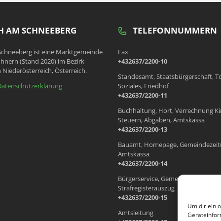
 AM SCHNEEBERG
TELEFONNUMMERN
chneeberg ist eine Marktgemeinde
Fax
hnern (Stand 2020) im Bezirk
+432637/2200-10
 Niederösterreich, Österreich.
Standesamt, Staatsbürgerschaft, T
Datenschutzerklärung
Soziales, Friedhof
+432637/2200-11
Buchhaltung, Hort, Verrechnung Ki
Steuern, Abgaben, Amtskassa
+432637/2200-13
Bauamt, Homepage, Gemeindezeit
Amtskassa
+432637/2200-14
Bürgerservice, Gemeindewohnung
Strafregisterauszug
+432637/2200-15
Um dir ein 
Amtsleitung
Geräteinfor