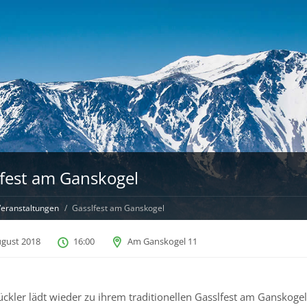
fest am Ganskogel
eranstaltungen
Gasslfest am Ganskogel
ugust 2018
16:00
Am Ganskogel 11
ückler lädt wieder zu ihrem traditionellen Gasslfest am Ganskogel