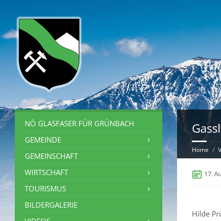
NÖ GLASFASER FÜR GRÜNBACH
Gassl
GEMEINDE
Home
V
GEMEINSCHAFT
WIRTSCHAFT
17. A
TOURISMUS
BILDERGALERIE
Hilde Pr