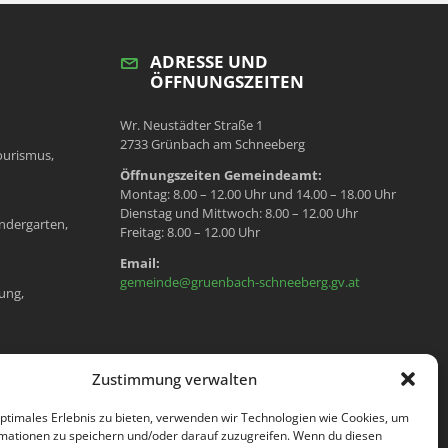
ADRESSE UND
ÖFFNUNGSZEITEN
Wr. Neustädter Straße 1
2733 Grünbach am Schneeberg
ourismus,
Öffnungszeiten Gemeindeamt:
Montag: 8.00 – 12.00 Uhr und 14.00 – 18.00 Uhr
Dienstag und Mittwoch: 8.00 – 12.00 Uhr
ndergarten,
Freitag: 8.00 – 12.00 Uhr
Email:
gemeinde@gruenbach-schneeberg.gv.at
ung,
en, Meldeamt,
Zustimmung verwalten
optimales Erlebnis zu bieten, verwenden wir Technologien wie Cookies, um
mationen zu speichern und/oder darauf zuzugreifen. Wenn du diesen