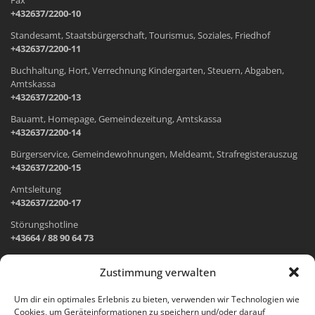
+432637/2200-10
Standesamt, Staatsbürgerschaft, Tourismus, Soziales, Friedhof
+432637/2200-11
Buchhaltung, Hort, Verrechnung Kindergarten, Steuern, Abgaben,
Amtskassa
+432637/2200-13
Bauamt, Homepage, Gemeindezeitung, Amtskassa
+432637/2200-14
Bürgerservice, Gemeindewohnungen, Meldeamt, Strafregisterauszug
+432637/2200-15
Amtsleitung
+432637/2200-17
Störungshotline
+43664 / 88 90 64 73
Zustimmung verwalten
ADRESSE UND ÖFFNUNGSZEITEN
Um dir ein optimales Erlebnis zu bieten, verwenden wir Technologien wie
Cookies, um Geräteinformationen zu speichern und/oder darauf