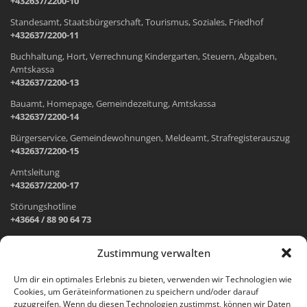
+432637/2200-10
Standesamt, Staatsbürgerschaft, Tourismus, Soziales, Friedhof
+432637/2200-11
Buchhaltung, Hort, Verrechnung Kindergarten, Steuern, Abgaben,
Amtskassa
+432637/2200-13
Bauamt, Homepage, Gemeindezeitung, Amtskassa
+432637/2200-14
Bürgerservice, Gemeindewohnungen, Meldeamt, Strafregisterauszug
+432637/2200-15
Amtsleitung
+432637/2200-17
Störungshotline
+43664 / 88 90 64 73
Zustimmung verwalten
ADRESSE UND ÖFFNUNGSZEITEN
Um dir ein optimales Erlebnis zu bieten, verwenden wir Technologien wie
Cookies, um Geräteinformationen zu speichern und/oder darauf
Wr. Neustädter Straße 1
zuzugreifen. Wenn du diesen Technologien zustimmst, können wir Daten