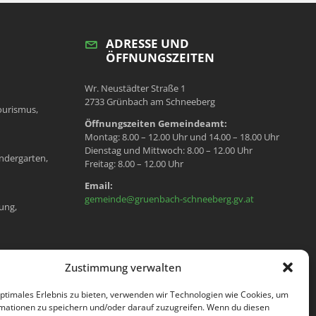
ADRESSE UND
ÖFFNUNGSZEITEN
Wr. Neustädter Straße 1
2733 Grünbach am Schneeberg
ourismus,
Öffnungszeiten Gemeindeamt:
Montag: 8.00 – 12.00 Uhr und 14.00 – 18.00 Uhr
Dienstag und Mittwoch: 8.00 – 12.00 Uhr
ndergarten,
Freitag: 8.00 – 12.00 Uhr
Email:
gemeinde@gruenbach-schneeberg.gv.at
ung,
en, Meldeamt,
Zustimmung verwalten
optimales Erlebnis zu bieten, verwenden wir Technologien wie Cookies, um
mationen zu speichern und/oder darauf zuzugreifen. Wenn du diesen