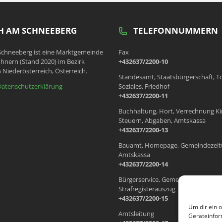
 AM SCHNEEBERG
TELEFONNUMMERN
chneeberg ist eine Marktgemeinde
Fax
hnern (Stand 2020) im Bezirk
+432637/2200-10
 Niederösterreich, Österreich.
Standesamt, Staatsbürgerschaft, T
Datenschutzerklärung
Soziales, Friedhof
+432637/2200-11
Buchhaltung, Hort, Verrechnung Ki
Steuern, Abgaben, Amtskassa
+432637/2200-13
Bauamt, Homepage, Gemeindezeit
Amtskassa
+432637/2200-14
Bürgerservice, Gemeindewohnung
Strafregisterauszug
+432637/2200-15
Um dir ein 
Amtsleitung
Geräteinfor