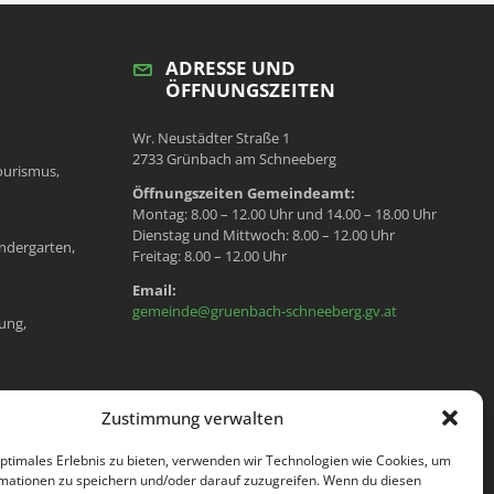
ADRESSE UND
ÖFFNUNGSZEITEN
Wr. Neustädter Straße 1
2733 Grünbach am Schneeberg
ourismus,
Öffnungszeiten Gemeindeamt:
Montag: 8.00 – 12.00 Uhr und 14.00 – 18.00 Uhr
Dienstag und Mittwoch: 8.00 – 12.00 Uhr
ndergarten,
Freitag: 8.00 – 12.00 Uhr
Email:
gemeinde@gruenbach-schneeberg.gv.at
ung,
en, Meldeamt,
Zustimmung verwalten
optimales Erlebnis zu bieten, verwenden wir Technologien wie Cookies, um
mationen zu speichern und/oder darauf zuzugreifen. Wenn du diesen