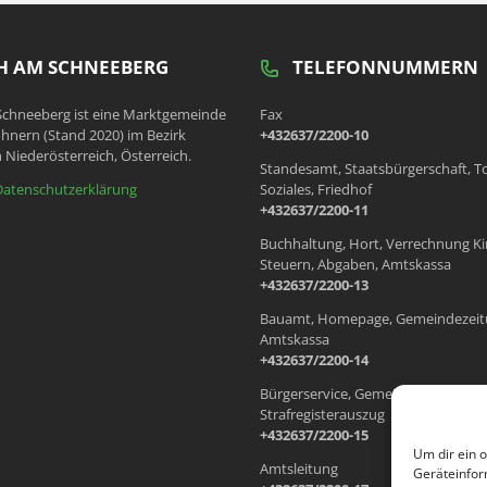
 AM SCHNEEBERG
TELEFONNUMMERN
chneeberg ist eine Marktgemeinde
Fax
hnern (Stand 2020) im Bezirk
+432637/2200-10
 Niederösterreich, Österreich.
Standesamt, Staatsbürgerschaft, T
Datenschutzerklärung
Soziales, Friedhof
+432637/2200-11
Buchhaltung, Hort, Verrechnung Ki
Steuern, Abgaben, Amtskassa
+432637/2200-13
Bauamt, Homepage, Gemeindezeit
Amtskassa
+432637/2200-14
Bürgerservice, Gemeindewohnung
Strafregisterauszug
+432637/2200-15
Um dir ein 
Amtsleitung
Geräteinfor