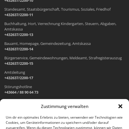
+432637/2200-10
Standesamt, Staatsbürgerschaft, Tourismus, Soziales, Friedhof
+432637/2200-11
Buchhaltung, Hort, Verrechnung Kindergarten, Steuern, Abgaben,
Amtskassa
+432637/2200-13
Bauamt, Homepage, Gemeindezeitung, Amtskassa
+432637/2200-14
Bürgerservice, Gemeindewohnungen, Meldeamt, Strafregisterauszug
+432637/2200-15
Amtsleitung
+432637/2200-17
Störungshotline
+43664 / 88 90 64 73
Zustimmung verwalten
ADRESSE UND ÖFFNUNGSZEITEN
Um dir ein optimales Erlebnis zu bieten, verwenden wir Technologien wie
Cookies, um Geräteinformationen zu speichern und/oder darauf
Wr. Neustädter Straße 1
zuzugreifen. Wenn du diesen Technologien zustimmst, können wir Daten