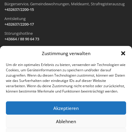
Bürgerservice, Gemeindewohnungen, Meldeamt, Strafregisterauszug
+432637/2200-15
Amtsleitung
+432637/2200-17
Störungshotline
+43664 / 88 90 64 73
Zustimmung verwalten
ADRESSE UND ÖFFNUNGSZEITEN
Um dir ein optimales Erlebnis zu bieten, verwenden wir Technologien wie
Cookies, um Geräteinformationen zu speichern und/oder darauf
Wr. Neustädter Straße 1
zuzugreifen. Wenn du diesen Technologien zustimmst, können wir Daten
2733 Grünbach am Schneeberg
wie das Surfverhalten oder eindeutige IDs auf dieser Website
verarbeiten. Wenn du deine Zustimmung nicht erteilst oder zurückziehst,
Öffnungszeiten Gemeindeamt:
können bestimmte Merkmale und Funktionen beeinträchtigt werden.
Montag: 8.00 – 12.00 Uhr und 14.00 – 18.00 Uhr
Dienstag und Mittwoch: 8.00 – 12.00 Uhr
Freitag: 8.00 – 12.00 Uhr
Akzeptieren
Email:
gemeinde@gruenbach-schneeberg.gv.at
Ablehnen