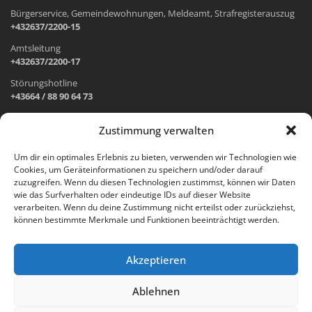
Bürgerservice, Gemeindewohnungen, Meldeamt, Strafregisterauszug
+432637/2200-15
Amtsleitung
+432637/2200-17
Störungshotline
+43664 / 88 90 64 73
Zustimmung verwalten
ADRESSE UND ÖFFNUNGSZEITEN
Um dir ein optimales Erlebnis zu bieten, verwenden wir Technologien wie
Cookies, um Geräteinformationen zu speichern und/oder darauf
Wr. Neustädter Straße 1
zuzugreifen. Wenn du diesen Technologien zustimmst, können wir Daten
2733 Grünbach am Schneeberg
wie das Surfverhalten oder eindeutige IDs auf dieser Website
verarbeiten. Wenn du deine Zustimmung nicht erteilst oder zurückziehst,
Öffnungszeiten Gemeindeamt:
können bestimmte Merkmale und Funktionen beeinträchtigt werden.
Montag: 8.00 – 12.00 Uhr und 14.00 – 18.00 Uhr
Dienstag und Mittwoch: 8.00 – 12.00 Uhr
Freitag: 8.00 – 12.00 Uhr
Akzeptieren
Email:
gemeinde@gruenbach-schneeberg.gv.at
Ablehnen