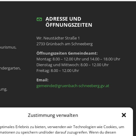
ADRESSE UND
ÖFFNUNGSZEITEN
Wr. Neustädter Straße 1
2733 Grünbach am Schneeberg
ourismus,
Öffnungszeiten Gemeindeamt:
Montag: 8.00 – 12.00 Uhr und 14.00 – 18.00 Uhr
Dienstag und Mittwoch: 8.00 – 12.00 Uhr
ndergarten,
Freitag: 8.00 – 12.00 Uhr
Email:
gemeinde@gruenbach-schneeberg.gv.at
ung,
en, Meldeamt,
Zustimmung verwalten
optimales Erlebnis zu bieten, verwenden wir Technologien wie Cookies, um
mationen zu speichern und/oder darauf zuzugreifen. Wenn du diesen