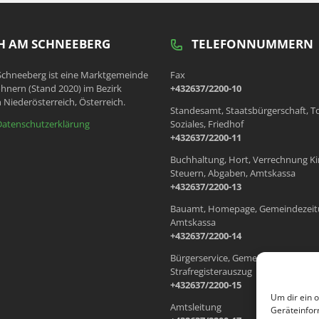
 AM SCHNEEBERG
TELEFONNUMMERN
chneeberg ist eine Marktgemeinde
Fax
hnern (Stand 2020) im Bezirk
+432637/2200-10
 Niederösterreich, Österreich.
Standesamt, Staatsbürgerschaft, T
Datenschutzerklärung
Soziales, Friedhof
+432637/2200-11
Buchhaltung, Hort, Verrechnung Ki
Steuern, Abgaben, Amtskassa
+432637/2200-13
Bauamt, Homepage, Gemeindezeit
Amtskassa
+432637/2200-14
Bürgerservice, Gemeindewohnung
Strafregisterauszug
+432637/2200-15
Um dir ein 
Amtsleitung
Geräteinfor